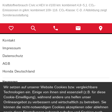
Kraftstoffverbrauch Civic e:HEV in l/100 km: kombiniert 4,8−5,1. CO₂-
Emissionen in g/km: kombiniert 109−116. CO₂-Klasse: C-D. // Abbildung zeigt
Sonderausstattung.
Kontakt
Impressum
Datenschutz
AGB
Honda Deutschland
Neuwagen
Wir setzen auf unserer Website Cookies bzw. vergleichbare
Honda Neuwagen
Technologien ein. Einige von ihnen sind essenziell (z.B. für diese
Gebrauchtwagen
Cookie-Einwilligung), während andere uns helfen unser
Honda Gebrauchtwagen
Onlineangebot zu verbessern und wirtschaftlich zu betreiben. Sie
Honda Vorführwagen
können die nicht-notwendigen Cookies akzeptieren oder ablehnen
Gesamtbestand
sowie diese Einstellungen jederzeit aufrufen und Cookies auch