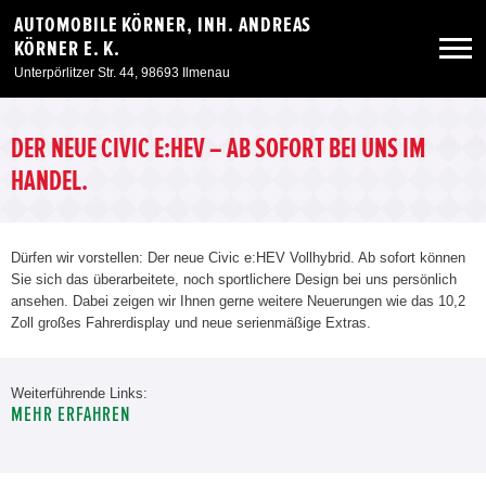
AUTOMOBILE KÖRNER, INH. ANDREAS
KÖRNER E. K.
Unterpörlitzer Str. 44, 98693 Ilmenau
Neuwagen
DER NEUE CIVIC E:HEV – AB SOFORT BEI UNS IM
HANDEL.
Gebrauchtwagen
Dürfen wir vorstellen: Der neue Civic e:HEV Vollhybrid. Ab sofort können
Angebote
Sie sich das überarbeitete, noch sportlichere Design bei uns persönlich
ansehen. Dabei zeigen wir Ihnen gerne weitere Neuerungen wie das 10,2
Zoll großes Fahrerdisplay und neue serienmäßige Extras.
Service & Zubehör
Unser Autohaus
Weiterführende Links:
MEHR ERFAHREN