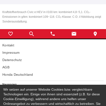
Kraftstoffverbrauch Civic e:HEV in l/100 km: kombiniert 4,8−5,1. CO₂-
Emissionen in g/km: kombiniert 109−116. CO₂-Klasse: C-D. // Abbildung zeigt
Sonderausstattung.
Kontakt
Impressum
Datenschutz
AGB
Honda Deutschland
Neuwagen
Wir setzen auf unserer Website Cookies bzw. vergleichbare
Honda Neuwagen
Technologien ein. Einige von ihnen sind essenziell (z.B. für diese
Gebrauchtwagen
Cookie-Einwilligung), während andere uns helfen unser
Honda Gebrauchtwagen
Onlineangebot zu verbessern und wirtschaftlich zu betreiben. Sie
Honda Vorführwagen