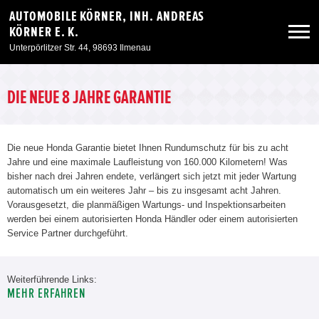
AUTOMOBILE KÖRNER, INH. ANDREAS
KÖRNER E. K.
Unterpörlitzer Str. 44, 98693 Ilmenau
Neuwagen
DIE NEUE 8 JAHRE GARANTIE
Gebrauchtwagen
Die neue Honda Garantie bietet Ihnen Rundumschutz für bis zu acht
Jahre und eine maximale Laufleistung von 160.000 Kilometern! Was
Angebote
bisher nach drei Jahren endete, verlängert sich jetzt mit jeder Wartung
automatisch um ein weiteres Jahr – bis zu insgesamt acht Jahren.
Vorausgesetzt, die planmäßigen Wartungs- und Inspektionsarbeiten
Service & Zubehör
werden bei einem autorisierten Honda Händler oder einem autorisierten
Service Partner durchgeführt.
Unser Autohaus
Weiterführende Links:
MEHR ERFAHREN