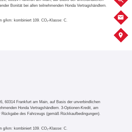
ender Bonität bei allen teilnehmenden Honda Vertragshändlern.
K
in g/km: kombiniert 109. CO₂-Klasse: C.
A
, 60314 Frankfurt am Main, auf Basis der unverbindlichen
lnehmenden Honda Vertragshändlern. 3-Optionen-Kredit, am
er Rückgabe des Fahrzeugs (gemäß Rückkaufbedingungen).
in g/km: kombiniert 109. CO₂-Klasse: C.