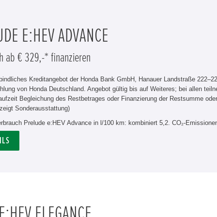
UDE E:HEV ADVANCE
h ab € 329,-* finanzieren
rbindliches Kreditangebot der Honda Bank GmbH, Hanauer Landstraße 222–226
hlung von Honda Deutschland. Angebot gültig bis auf Weiteres; bei allen tei
aufzeit Begleichung des Restbetrages oder Finanzierung der Restsumme od
zeigt Sonderausstattung)
verbrauch Prelude e:HEV Advance in l/100 km: kombiniert 5,2. CO₂-Emissionen
ILS
 E:HEV ELEGANCE