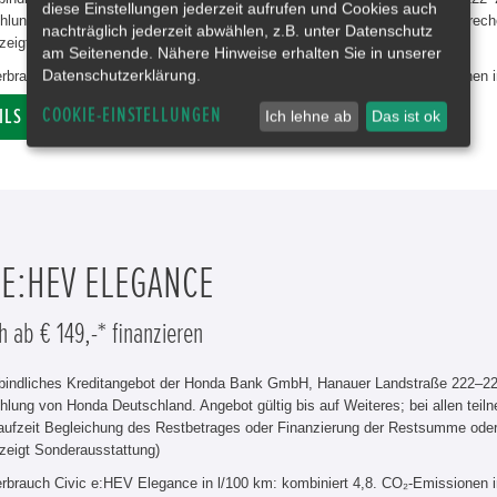
diese Einstellungen jederzeit aufrufen und Cookies auch
lung von Honda Deutschland. Angebot gültig bis auf Weiteres; bei entsprech
nachträglich jederzeit abwählen, z.B. unter Datenschutz
zeigt Sonderausstattung)
am Seitenende. Nähere Hinweise erhalten Sie in unserer
Datenschutzerklärung.
erbrauch Civic e:HEV Elegance in l/100 km: kombiniert 4,8. CO₂-Emissionen 
COOKIE-EINSTELLUNGEN
ILS
Ich lehne ab
Das ist ok
 E:HEV ELEGANCE
h ab € 149,-* finanzieren
rbindliches Kreditangebot der Honda Bank GmbH, Hanauer Landstraße 222–226
hlung von Honda Deutschland. Angebot gültig bis auf Weiteres; bei allen tei
aufzeit Begleichung des Restbetrages oder Finanzierung der Restsumme od
zeigt Sonderausstattung)
erbrauch Civic e:HEV Elegance in l/100 km: kombiniert 4,8. CO₂-Emissionen 