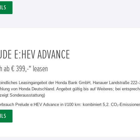
ILS
UDE E:HEV ADVANCE
h ab € 399,-* leasen
rbindliches Leasingangebot der Honda Bank GmbH, Hanauer Landstraße 222–22
lung von Honda Deutschland. Angebot gültig bis auf Weiteres; bei entsprech
zeigt Sonderausstattung)
verbrauch Prelude e:HEV Advance in l/100 km: kombiniert 5,2. CO₂-Emissionen
ILS