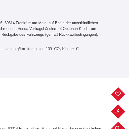
, 60314 Frankfurt am Main, auf Basis der unverbindlichen
lnehmenden Honda Vertragshändlern. 3-Optionen-Kredit, am
er Rückgabe des Fahrzeugs (gemäß Rückkaufbedingungen).
sionen in g/km: kombiniert 109. CO₂-Klasse: C.
F
F
F
6, 60314 Frankfurt am Main, auf Basis der unverbindlichen