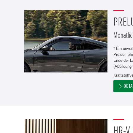
PREL
Monatlic
* Ein unve
Preisempfe
Ende der L
(Abbildung 
Kraftstoff
DETA
HR-V