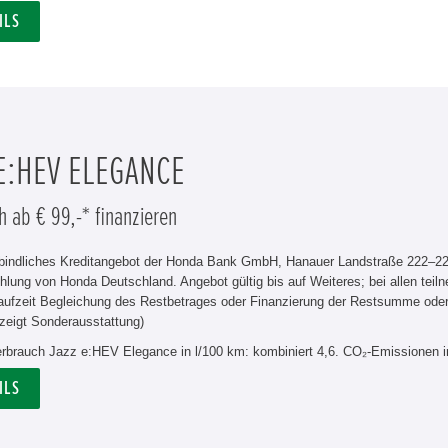
ILS
 E:HEV ELEGANCE
h ab € 99,-* finanzieren
rbindliches Kreditangebot der Honda Bank GmbH, Hanauer Landstraße 222–226
hlung von Honda Deutschland. Angebot gültig bis auf Weiteres; bei allen tei
aufzeit Begleichung des Restbetrages oder Finanzierung der Restsumme od
zeigt Sonderausstattung)
verbrauch Jazz e:HEV Elegance in l/100 km: kombiniert 4,6. CO₂-Emissionen i
ILS