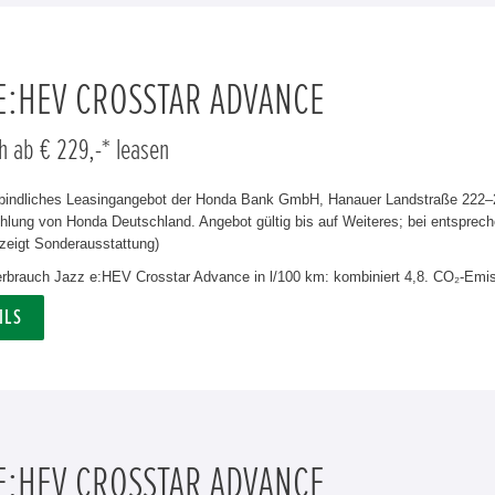
 E:HEV CROSSTAR ADVANCE
h ab € 229,-* leasen
rbindliches Leasingangebot der Honda Bank GmbH, Hanauer Landstraße 222–22
lung von Honda Deutschland. Angebot gültig bis auf Weiteres; bei entsprech
zeigt Sonderausstattung)
verbrauch Jazz e:HEV Crosstar Advance in l/100 km: kombiniert 4,8. CO₂-Emis
ILS
 E:HEV CROSSTAR ADVANCE