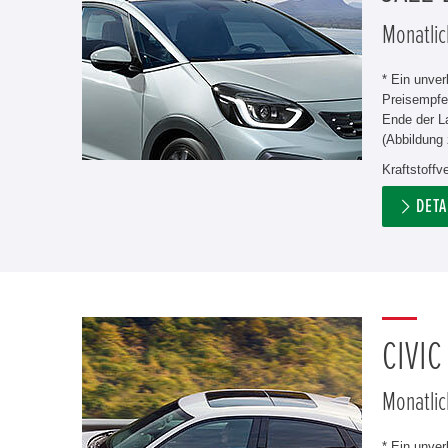
Monatlic
* Ein unve
Preisempfe
Ende der L
(Abbildung 
Kraftstoff
DETA
CIVIC
Monatlic
* Ein unve