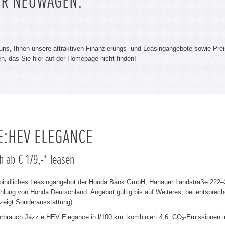
ÜR NEUWAGEN.
 uns, Ihnen unsere attraktiven Finanzierungs- und Leasingangebote sowie Prei
len, das Sie hier auf der Homepage nicht finden!
 E:HEV ELEGANCE
h ab € 179,-* leasen
rbindliches Leasingangebot der Honda Bank GmbH, Hanauer Landstraße 222–22
lung von Honda Deutschland. Angebot gültig bis auf Weiteres; bei entsprech
zeigt Sonderausstattung)
verbrauch Jazz e:HEV Elegance in l/100 km: kombiniert 4,6. CO₂-Emissionen i