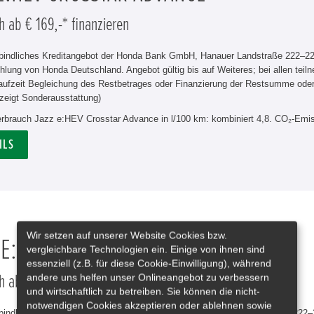
h ab € 169,-* finanzieren
rbindliches Kreditangebot der Honda Bank GmbH, Hanauer Landstraße 222–226
hlung von Honda Deutschland. Angebot gültig bis auf Weiteres; bei allen tei
aufzeit Begleichung des Restbetrages oder Finanzierung der Restsumme od
zeigt Sonderausstattung)
verbrauch Jazz e:HEV Crosstar Advance in l/100 km: kombiniert 4,8. CO₂-Emis
ILS
Wir setzen auf unserer Website Cookies bzw.
 E:HEV ELEGANCE
vergleichbare Technologien ein. Einige von ihnen sind
essenziell (z.B. für diese Cookie-Einwilligung), während
andere uns helfen unser Onlineangebot zu verbessern
h ab € 279,-* leasen
und wirtschaftlich zu betreiben. Sie können die nicht-
notwendigen Cookies akzeptieren oder ablehnen sowie
rbindliches Leasingangebot der Honda Bank GmbH, Hanauer Landstraße 222–22