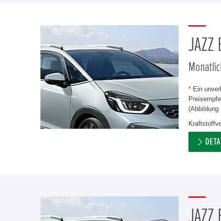
JAZZ
Monatlic
* Ein unve
Preisempfeh
(Abbildung 
Kraftstoff
DETA
JAZZ