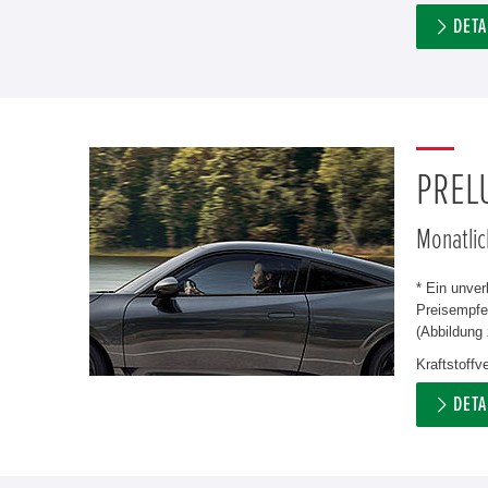
DETA
PREL
Monatlic
* Ein unve
Preisempfeh
(Abbildung 
Kraftstoff
DETA