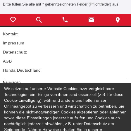
Bitte füllen Sie alle mit * gekennzeichneten Felder (Pflichtfelder) aus.
Kontakt
Impressum
Datenschutz
AGB
Honda Deutschland
Neuwagen
Honda Neuwagen
Wir setzen auf unserer Website Cookies bzw. vergleichbare
Technologien ein. Einige von ihnen sind essenziell (z.B. für diese
Gebrauchtwagen
Cookie-Einwilligung), während andere uns helfen unser
Honda Gebrauchtwagen
Onlineangebot zu verbessern und wirtschaftlich zu betreiben. Sie
Honda Vorführwagen
können die nicht-notwendigen Cookies akzeptieren oder ablehnen
Gesamtbestand
sowie diese Einstellungen jederzeit aufrufen und Cookies auch
nachträglich jederzeit abwählen, z.B. unter Datenschutz am
NEUWAGENMODELLE
Seitenende. Nähere Hinweise erhalten Sie in unserer