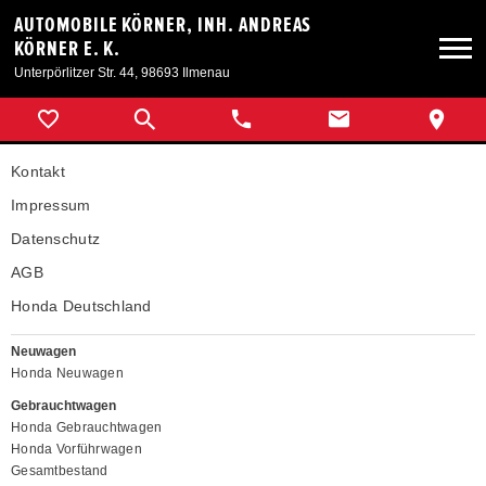
AUTOMOBILE KÖRNER, INH. ANDREAS
KÖRNER E. K.
Unterpörlitzer Str. 44, 98693 Ilmenau
Neuwagen
Kontakt
Gebrauchtwagen
Impressum
Datenschutz
Angebote
AGB
Honda Deutschland
Service & Zubehör
Neuwagen
Honda Neuwagen
Unser Autohaus
Gebrauchtwagen
Honda Gebrauchtwagen
Honda Vorführwagen
Gesamtbestand