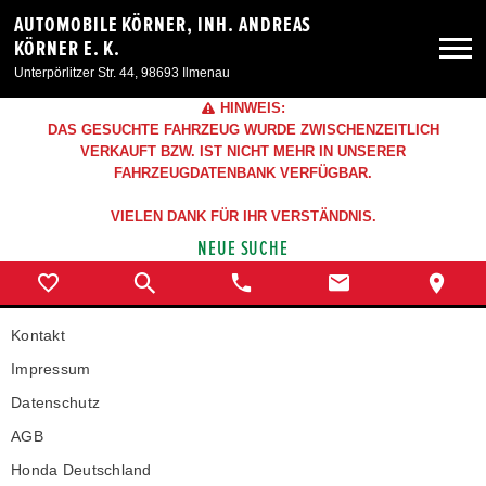
AUTOMOBILE KÖRNER, INH. ANDREAS
KÖRNER E. K.
Unterpörlitzer Str. 44, 98693 Ilmenau
HINWEIS:
Neuwagen
DAS GESUCHTE FAHRZEUG WURDE ZWISCHENZEITLICH
VERKAUFT BZW. IST NICHT MEHR IN UNSERER
FAHRZEUGDATENBANK VERFÜGBAR.
Gebrauchtwagen
VIELEN DANK FÜR IHR VERSTÄNDNIS.
NEUE SUCHE
Angebote
Service & Zubehör
Kontakt
Impressum
Unser Autohaus
Datenschutz
AGB
Honda Deutschland