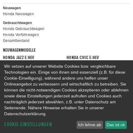
Neuwagen
Honda Neuwagen
Gebrauchtwagen
Honda Gebrauchtwagen
Honda Vorführwagen
Gesamtbestand
NEUWAGENMODELLE
HONDA JAZZ E:HEV
HONDA CIVIC E:HEV
HONDA PRELUDE E:HEV
HONDA HR-V E:HEV
Wir setzen auf unserer Website Cookies bzw. vergleichbare
Technologien ein. Einige von ihnen sind essenziell (z.B. für diese
HONDA ZR-V E:HEV
HONDA CR-V E:HEV & E:PHEV
Cookie-Einwilligung), während andere uns helfen unser
Onlineangebot zu verbessern und wirtschaftlich zu betreiben. Sie
können die nicht-notwendigen Cookies akzeptieren oder ablehnen
sowie diese Einstellungen jederzeit aufrufen und Cookies auch
nachträglich jederzeit abwählen, z.B. unter Datenschutz am
Seitenende. Nähere Hinweise erhalten Sie in unserer
Datenschutzerklärung.
COOKIE-EINSTELLUNGEN
Ich lehne ab
Das ist ok